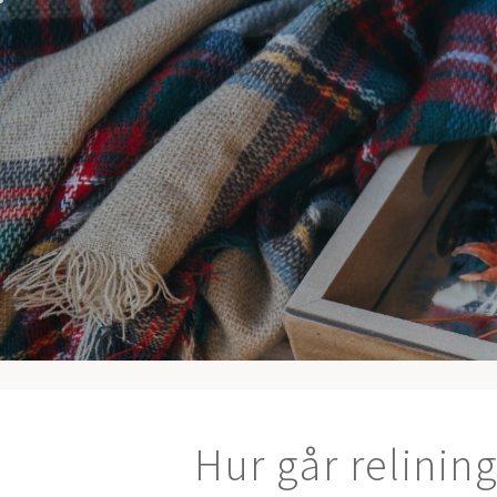
Hoppa
till
innehåll
Hur går relining