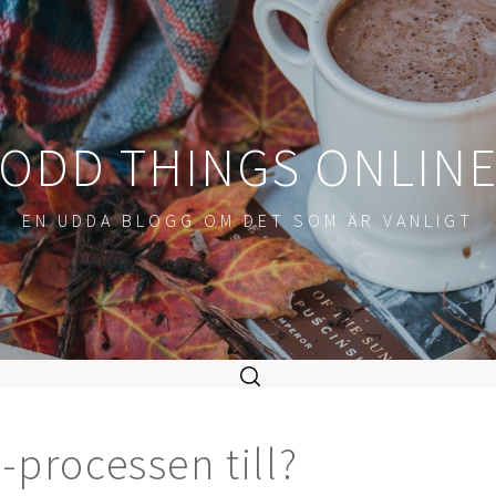
ODD THINGS ONLIN
EN UDDA BLOGG OM DET SOM ÄR VANLIGT
-processen till?