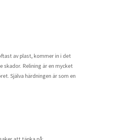
ftast av plast, kommer in i det
e skador. Relining är en mycket
öret. Själva härdningen är som en
saker att tänka på: