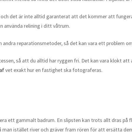
och det är inte alltid garanterat att det kommer att fungera
an använda relining i ditt våtrum.
d än andra reparationsmetoder, så det kan vara ett problem o
sen, så att du alltid har ryggen fri. Det kan vara klokt att 
af
vet exakt hur en fastighet ska fotograferas.
ra ett gammalt badrum. En slipsten kan trots allt dras på fl
 man istället river och gräver fram rören för att ersätta de