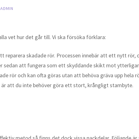
V
ADMIN
lla vet hur det går till. Vi ska försöka förklara:
t reparera skadade rör. Processen innebär att ett nytt rör, o
 sedan att fungera som ett skyddande skikt mot ytterligar
ade rör och kan ofta göras utan att behöva gräva upp hela r
 är att du inte behöver göra ett stort, krångligt stambyte.
fektiv metod så finns det dock vissa nackdelar. Följande är 