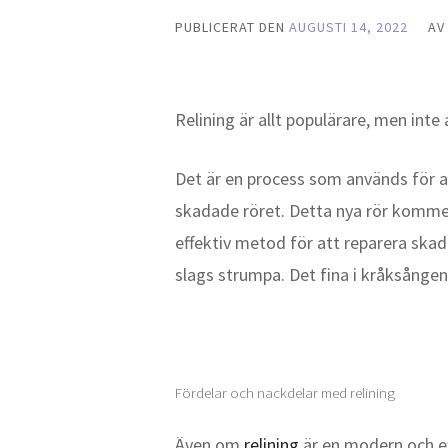
PUBLICERAT DEN
AUGUSTI 14, 2022
A
Relining är allt populärare, men inte a
Det är en process som används för at
skadade röret. Detta nya rör kommer
effektiv metod för att reparera skad
slags strumpa. Det fina i kråksången
Fördelar och nackdelar med relining
Även om
relining
är en modern och ef