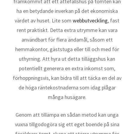
framkommit att ett attefallshus på tomten kan
ha en betydande inverkan på det ekonomiska
värdet av huset. Lite som
webbutveckling
, fast
rent praktiskt. Detta extra utrymme kan vara
användbart för flera ändamål, såsom ett
hemmakontor, gäststuga eller till och med för
uthyrning. Att hyra ut detta tilläggshus kan
potentiellt generera en extra inkomst som,
förhoppningsvis, kan bidra till att täcka en del av
de höga räntekostnaderna som idag plågar
många husägare.
Genom att tillämpa en sådan metod kan unga
vuxna tillgodogöra sig ett eget boende på sina
föräldrars tomt, skapa ett större utrymme för