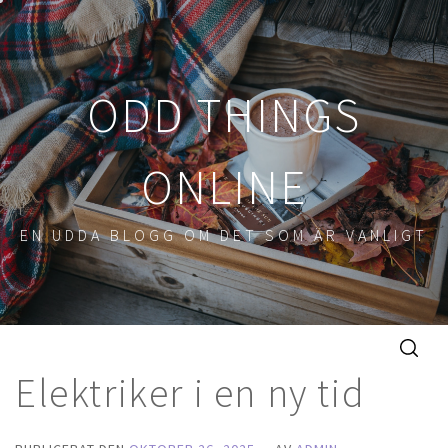
Hoppa
till
innehåll
ODD THINGS
ONLINE
EN UDDA BLOGG OM DET SOM ÄR VANLIGT
Elektriker i en ny tid