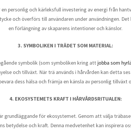
en personlig och kärleksfull investering av energi från hant
stycke och överförs till användaren under användningen. Det b
en förlängning av skaparens intentioner och känslor.
3. SYMBOLIKEN I TRÄDET SOM MATERIAL:
upgående symbolik (som symboliken kring att
jobba som hyrl
rnyelse och tillväxt. När trä används i hårvården kan detta se
bevara dess hälsa och främja en känsla av personlig tillväxt 
4. EKOSYSTEMETS KRAFT I HÅRVÅRDSRITUALEN:
r grundläggande för ekosystemet. Genom att välja träbase
ens betydelse och kraft. Denna medvetenhet kan inspirera oss