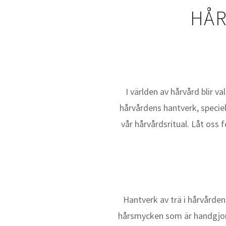
HÅR
I världen av hårvård blir v
hårvårdens hantverk, specie
vår hårvårdsritual. Låt oss
Hantverk av trä i hårvårde
hårsmycken som är handgjord