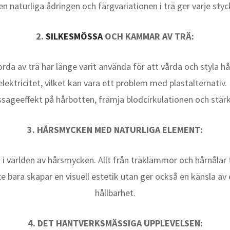
en naturliga ådringen och färgvariationen i trä ger varje styc
2.
SILKESMÖSSA
OCH KAMMAR AV TRÄ:
da av trä har länge varit använda för att vårda och styla h
lektricitet, vilket kan vara ett problem med plastalternati
geeffekt på hårbotten, främja blodcirkulationen och stärka
3. HÅRSMYCKEN MED NATURLIGA ELEMENT:
s i världen av hårsmycken. Allt från träklämmor och hårnålar 
e bara skapar en visuell estetik utan ger också en känsla a
hållbarhet.
4. DET HANTVERKSMÄSSIGA UPPLEVELSEN: