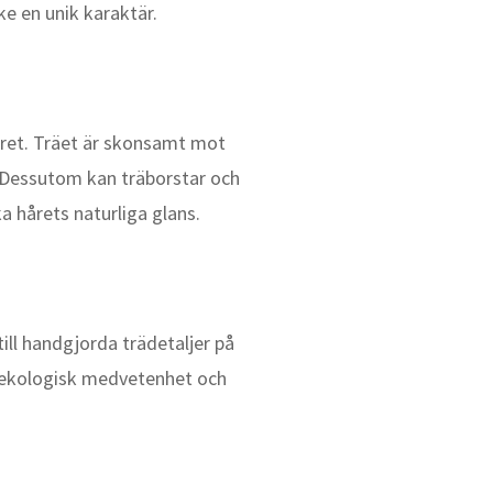
ke en unik karaktär.
året. Träet är skonsamt mot
v. Dessutom kan träborstar och
 hårets naturliga glans.
till handgjorda trädetaljer på
v ekologisk medvetenhet och