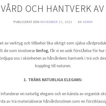
VÅRD OCH HANTVERK AV
PUBLICERAT DEN
NOVEMBER 27, 2023
AV
ADMIN
alet av verktyg och tillbehör lika viktigt som själva vårdpro
llt de som involverar
limfog
, får vi en unik förståelse för hu
 fördjupa oss i skönheten av hårvårdens hantverk i trä och de
koppling till naturen.
1. TRÄNS NATURLIGA ELEGANS:
n infunderar en naturlig elegans och en känsla av organisk s
a av trä materialiserar hårvårdsrutinen som en förstklass