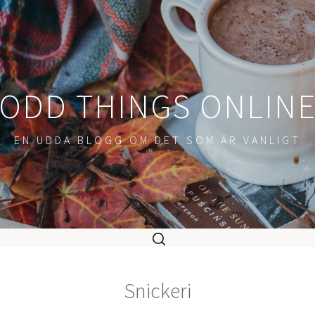
ODD THINGS ONLIN
EN UDDA BLOGG OM DET SOM ÄR VANLIGT
Snickeri