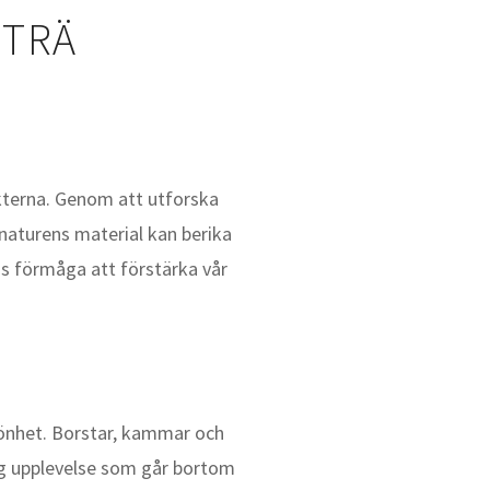
 TRÄ
dukterna. Genom att utforska
r naturens material kan berika
ss förmåga att förstärka vår
könhet. Borstar, kammar och
ig upplevelse som går bortom