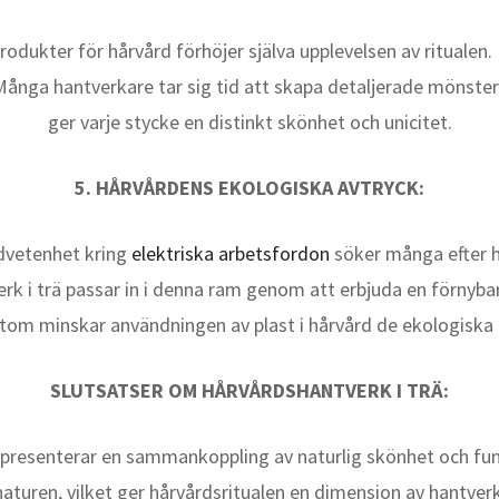
dukter för hårvård förhöjer själva upplevelsen av ritualen. 
Många hantverkare tar sig tid att skapa detaljerade mönster 
ger varje stycke en distinkt skönhet och unicitet.
5. HÅRVÅRDENS EKOLOGISKA AVTRYCK:
edvetenhet kring
elektriska arbetsfordon
söker många efter h
erk i trä passar in i denna ram genom att erbjuda en förnyba
utom minskar användningen av plast i hårvård de ekologiska 
SLUTSATSER OM HÅRVÅRDSHANTVERK I TRÄ:
epresenterar en sammankoppling av naturlig skönhet och funkt
turen, vilket ger hårvårdsritualen en dimension av hantver