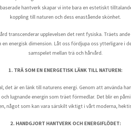
aserade hantverk skapar vi inte bara en estetiskt tilltalan
koppling till naturen och dess enastående skönhet.
ård transcenderar upplevelsen det rent fysiska. Träets ande
en energisk dimension. Låt oss fördjupa oss ytterligare i d
samspelet mellan trä och hårvård.
1. TRÄ SOM EN ENERGETISK LÄNK TILL NATUREN:
l; det är en länk till naturens energi. Genom att använda han
 och lugnande energin som träet förmedlar. Det blir en påmin
n, något som kan vara särskilt viktigt i vårt moderna, hektis
2. HANDGJORT HANTVERK OCH ENERGIFLÖDET: