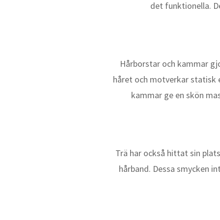
det funktionella. D
Hårborstar och kammar gjor
håret och motverkar statisk e
kammar ge en skön massa
Trä har också hittat sin plat
hårband. Dessa smycken int