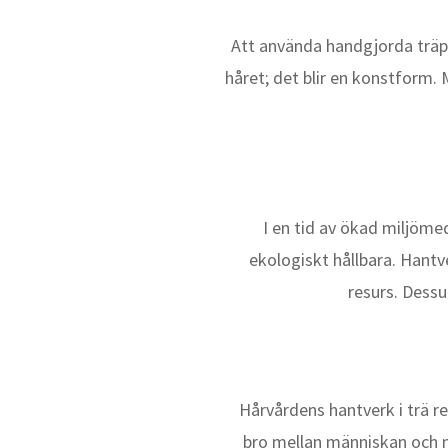
Att använda handgjorda träpro
håret; det blir en konstform. 
I en tid av ökad miljöm
ekologiskt hållbara. Hantv
resurs. Dess
Hårvårdens hantverk i trä r
bro mellan människan och na