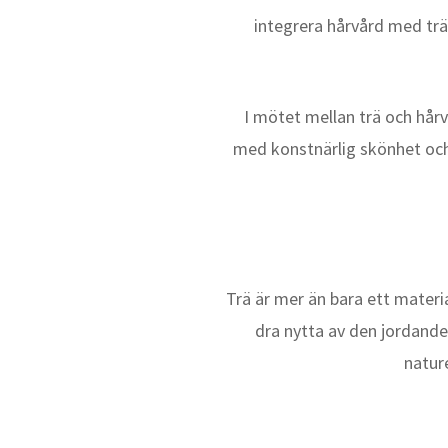
integrera hårvård med träb
I mötet mellan trä och hårv
med konstnärlig skönhet och 
Trä är mer än bara ett materia
dra nytta av den jordande
nature