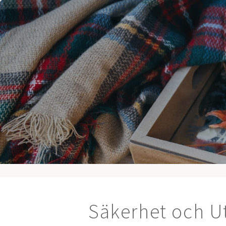
Hoppa
till
innehåll
Säkerhet och Ut