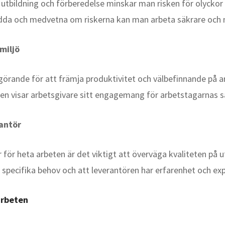
tbildning och förberedelse minskar man risken för olyckor o
dda och medvetna om riskerna kan man arbeta säkrare och mi
miljö
görande för att främja produktivitet och välbefinnande på a
ten visar arbetsgivare sitt engagemang för arbetstagarnas 
rantör
för heta arbeten är det viktigt att överväga kvaliteten på ut
na specifika behov och att leverantören har erfarenhet och e
arbeten