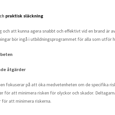
och
praktisk släckning
ch att kunna agera snabbt och effektivt vid en brand är av
gar bör ingå i utbildningsprogrammet för alla som utför h
rbeten
de åtgärder
ten fokuserar på att öka medvetenheten om de specifika ri
 för att minimera risken för olyckor och skador. Deltagarna l
r för att minimera riskerna.