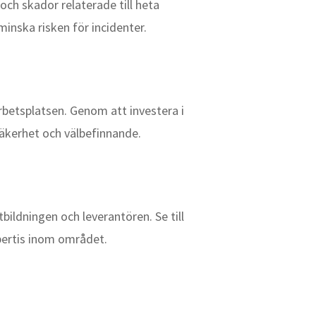
ch skador relaterade till heta
nska risken för incidenter.
rbetsplatsen. Genom att investera i
säkerhet och välbefinnande.
bildningen och leverantören. Se till
xpertis inom området.