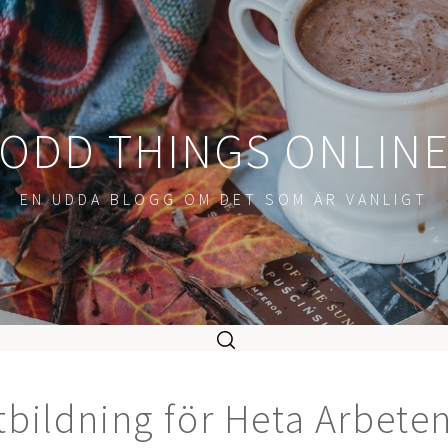
ODD THINGS ONLIN
EN UDDA BLOGG OM DET SOM ÄR VANLIGT
bildning för Heta Arbeten