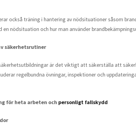
erar också träning i hantering av nödsituationer såsom brand
id en nödsituation och hur man använder brandbekämpningsu
v säkerhetsrutiner
 säkerhetsutbildningar är det viktigt att säkerställa att sä
kluderar regelbundna övningar, inspektioner och uppdateringa
ng för heta arbeten och
personligt fallskydd
ador