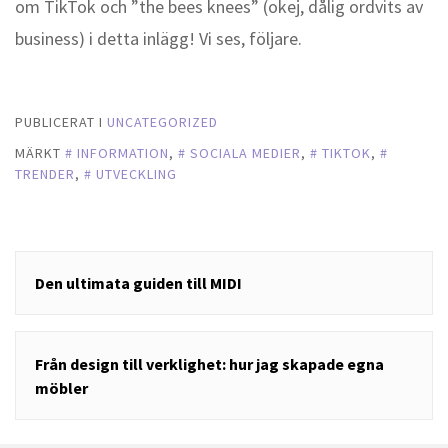
om TikTok och ”the bees knees” (okej, dålig ordvits av
business) i detta inlägg! Vi ses, följare.
PUBLICERAT I
UNCATEGORIZED
MÄRKT
INFORMATION
,
SOCIALA MEDIER
,
TIKTOK
,
TRENDER
,
UTVECKLING
Inläggsnavigering
Den ultimata guiden till MIDI
Från design till verklighet: hur jag skapade egna
möbler