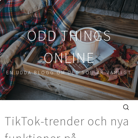
Hoppa
till
innehåll
ODD THINGS
ONLINE
EN UDDA BLOGG OM DET SOM ÄR VANLIGT
TikTok-trender och nya