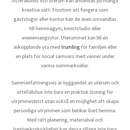
Attefallshus och uterum kan användas på många
kreativa sätt. Förutom att fungera som
gäststugor eller kontor kan de även omvandlas
till hemmagym, konststudio eller
evenemangsytor. Uterummet kan bli en
avkopplande yta med
trumling
för familjen eller
en plats för social samvaro med vänner under
varma sommarkvällar.
Sammanfattningsvis är byggandet av uterum och
attefallshus inte bara en praktisk lösning för
utrymmesbrist utan också en möjlighet att skapa
personliga utrymmen som berikar livet hemma.
Med rätt planering, materialval och
hantverksskicklighet kan dessa tillägg inte bara