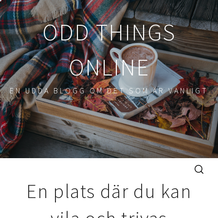
Hoppa
till
ODD THINGS
innehåll
ONLINE
EN UDDA BLOGG OM DET SOM ÄR VANLIGT
En plats där du kan