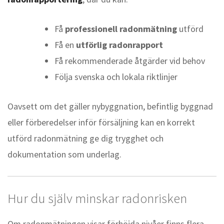
Få
professionell radonmätning
utförd
Få en
utförlig radonrapport
Få rekommenderade åtgärder vid behov
Följa svenska och lokala riktlinjer
Oavsett om det gäller nybyggnation, befintlig byggnad
eller förberedelser inför försäljning kan en korrekt
utförd radonmätning ge dig trygghet och
dokumentation som underlag.
Hur du själv minskar radonrisken
Om radonmätningen visar förhöjda nivåer finns flera