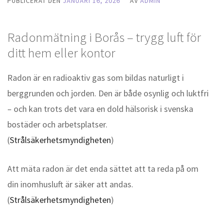
PUBLICERAT DEN
JANUARI 16, 2026
AV
ADMIN
Radonmätning i Borås – trygg luft för
ditt hem eller kontor
Radon är en radioaktiv gas som bildas naturligt i
berggrunden och jorden. Den är både osynlig och luktfri
– och kan trots det vara en dold hälsorisk i svenska
bostäder och arbetsplatser.
(
Strålsäkerhetsmyndigheten
)
Att mäta radon är det enda sättet att ta reda på om
din inomhusluft är säker att andas.
(
Strålsäkerhetsmyndigheten
)