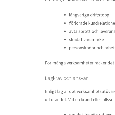
långvariga driftstopp
förlorade kundrelatione
avtalsbrott och levera
skadat varumärke
personskador och arbet
För många verksamheter räcker det m
Lagkrav och ansvar
Enligt lag är det verksamhetsutövar
utförandet. Vid en brand eller tillsyn
om det funnits rutiner