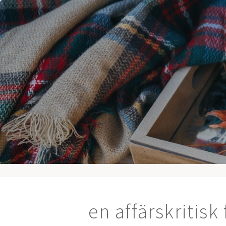
Hoppa
till
innehåll
en affärskritisk