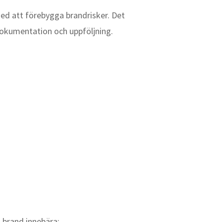
ed att förebygga brandrisker. Det
dokumentation och uppföljning.
n brand innebära: