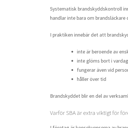
Systematisk brandskyddskontroll inn
handlar inte bara om brandsläckare 
I praktiken innebär det att brandsky
inte är beroende av ens
inte glöms bort i vardag
fungerar även vid pers
håller över tid
Brandskyddet blir en del av verksamh
Varför SBA är extra viktigt för fö
I företag är konsekvenserna av brand