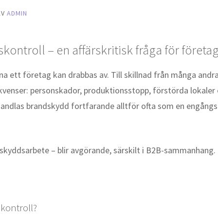
AV
ADMIN
ntroll – en affärskritisk fråga för företa
rna ett företag kan drabbas av. Till skillnad från många andra
nser: personskador, produktionsstopp, förstörda lokaler och
andlas brandskydd fortfarande alltför ofta som en engångså
skyddsarbete – blir avgörande, särskilt i B2B-sammanhang.
kontroll?