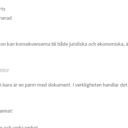
rts
rmerad
n kan konsekvenserna bli både juridiska och ekonomiska, ä
stor
SBA bara är en pärm med dokument. I verkligheten handlar de
annat:
er och verksamhet