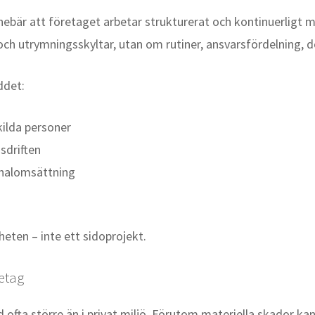
ebär att företaget arbetar strukturerat och kontinuerligt m
och utrymningsskyltar, utan om rutiner, ansvarsfördelning, 
ddet:
kilda personer
sdriften
onalomsättning
eten – inte ett sidoprojekt.
retag
 ofta större än i privat miljö. Förutom materiella skador ka