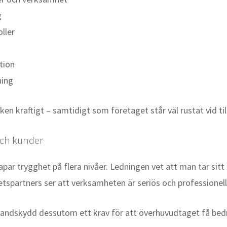
g
ller
tion
ning
en kraftigt – samtidigt som företaget står väl rustat vid till
och kunder
r trygghet på flera nivåer. Ledningen vet att man tar sitt 
tspartners ser att verksamheten är seriös och professionell
brandskydd dessutom ett krav för att överhuvudtaget få bedri