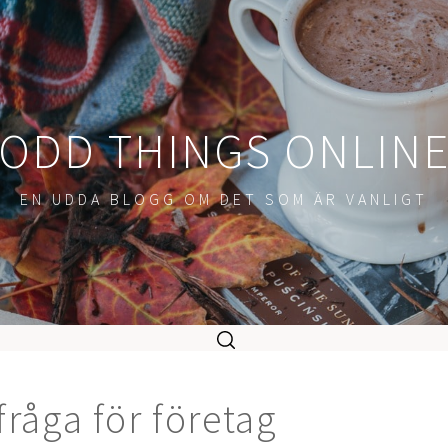
ODD THINGS ONLIN
EN UDDA BLOGG OM DET SOM ÄR VANLIGT
 fråga för företag