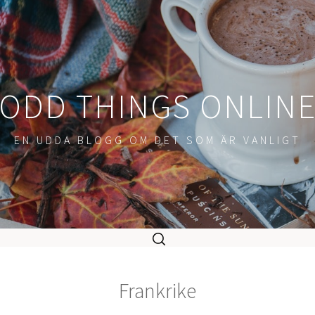
ODD THINGS ONLIN
EN UDDA BLOGG OM DET SOM ÄR VANLIGT
Frankrike