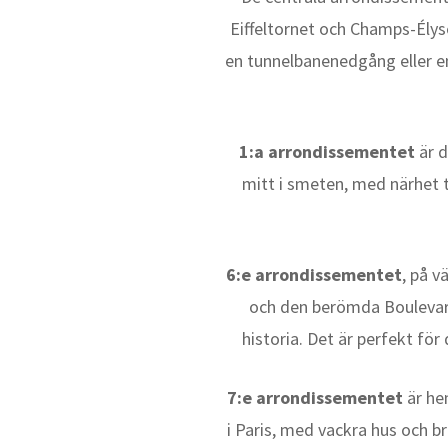
Eiffeltornet och Champs-Élys
en tunnelbanenedgång eller en
1:a arrondissementet
är d
mitt i smeten, med närhet ti
6:e arrondissementet
, på v
och den berömda Boulevard 
historia. Det är perfekt fö
7:e arrondissementet
är hem
i Paris, med vackra hus och b