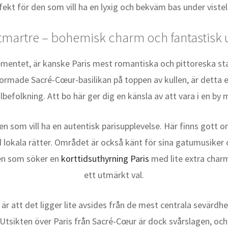
fekt för den som vill ha en lyxig och bekväm bas under vistel
martre – bohemisk charm och fantastisk u
ementet, är kanske Paris mest romantiska och pittoreska sta
ormade Sacré-Cœur-basilikan på toppen av kullen, är detta
lbefolkning. Att bo här ger dig en känsla av att vara i en by 
n som vill ha en autentisk parisupplevelse. Här finns gott 
 lokala rätter. Området är också känt för sina gatumusiker
den som söker en
korttidsuthyrning Paris
med lite extra char
ett utmärkt val.
 att det ligger lite avsides från de mest centrala sevärd
. Utsikten över Paris från Sacré-Cœur är dock svårslagen, oc