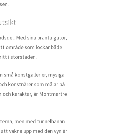
sen.
tsikt
dsdel. Med sina branta gator,
 ett område som lockar både
mitt i storstaden.
om små konstgallerier, mysiga
 och konstnärer som målar på
m och karaktär, är Montmartre
heterna, men med tunnelbanan
h att vakna upp med den vyn är