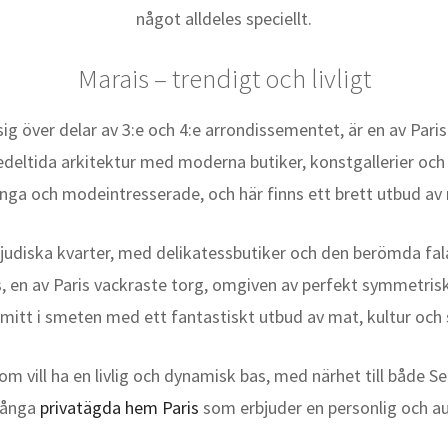
något alldeles speciellt.
Marais – trendigt och livligt
ig över delar av 3:e och 4:e arrondissementet, är en av Paris
deltida arkitektur med moderna butiker, konstgallerier och
unga och modeintresserade, och här finns ett brett utbud av 
t judiska kvarter, med delikatessbutiker och den berömda fal
, en av Paris vackraste torg, omgiven av perfekt symmetriska
 mitt i smeten med ett fantastiskt utbud av mat, kultur och
m vill ha en livlig och dynamisk bas, med närhet till både Se
många
privatägda hem Paris
som erbjuder en personlig och a