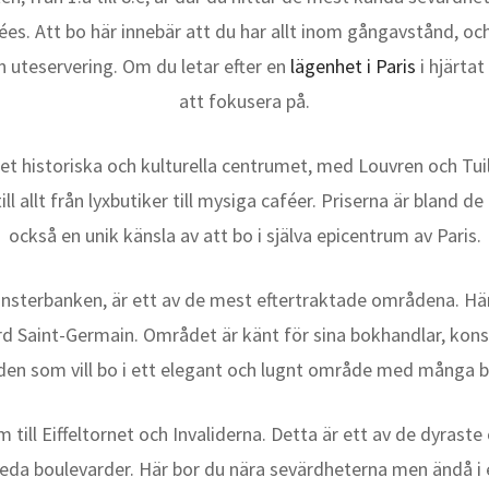
ées. Att bo här innebär att du har allt inom gångavstånd, oc
 uteservering. Om du letar efter en
lägenhet i Paris
i hjärta
att fokusera på.
et historiska och kulturella centrumet, med Louvren och Tui
ll allt från lyxbutiker till mysiga caféer. Priserna är bland d
också en unik känsla av att bo i själva epicentrum av Paris.
änsterbanken, är ett av de mest eftertraktade områdena. Hä
Saint-Germain. Området är känt för sina bokhandlar, konstg
r den som vill bo i ett elegant och lugnt område med många b
 till Eiffeltornet och Invaliderna. Detta är ett av de dyras
reda boulevarder. Här bor du nära sevärdheterna men ändå i e