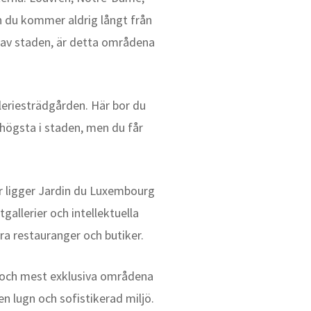
h du kommer aldrig långt från
t av staden, är detta områdena
leriesträdgården. Här bor du
e högsta i staden, men du får
r ligger Jardin du Luxembourg
allerier och intellektuella
ra restauranger och butiker.
te och mest exklusiva områdena
n lugn och sofistikerad miljö.