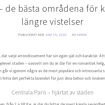
 – de bästa områdena för 
längre vistelser
PUBLICERAT DEN
JUNI 19, 2026
AV
ADMIN
, där varje arrondissement har sin egen själ och karaktär. Att
plever staden – oavsett om du är där för en romantisk helg, 
den går vi igenom några av de mest populära och intressanta st
n hitta det perfekta boendet för just dina behov och önskem
Centrala Paris – hjärtat av staden
n, från 1:a till 8:e, är där du hittar de mest kända sevärdh