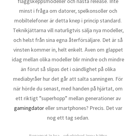
flaggskeppsmodeller och nästa release. Inte
minst i fråga om datorer, spelkonsoller och
mobiltelefoner är detta knep i princip standard.
Teknikjättarna vill naturligtvis sälja nya modeller,
och helst från sina egna återförsäljare. Det är så
vinsten kommer in, helt enkelt. Även om glappet
idag mellan olika modeller blir mindre och mindre
än förut så slipas det i oändlighet på olika
mediabyråer hur det går att salta sanningen. För
när hörde du senast, med handen på hjärtat, om
ett riktigt ”superhopp” mellan generationer av
gamingdator
eller smartphones? Precis. Det var
nog ett tag sedan.
Begagnat är bra – refurbished ännu bättre