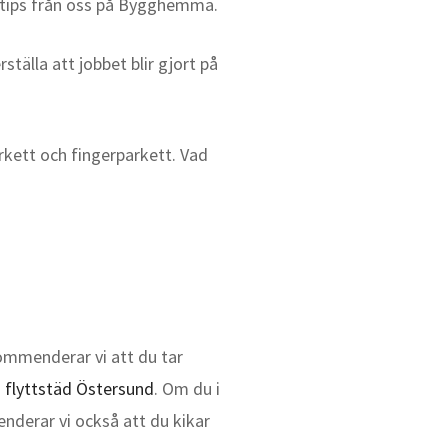
ra tips från oss på Bygghemma.
rställa att jobbet blir gjort på
arkett och fingerparkett. Vad
kommenderar vi att du tar
d
flyttstäd Östersund
. Om du i
nderar vi också att du kikar