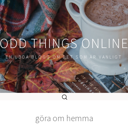
ODD THINGS ONLIN
EN UDDA BLOGG OM DET SOM ÄR VANLIGT
göra om hemma