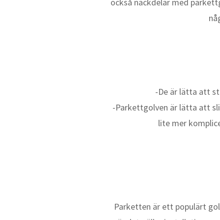
också nackdelar med parkettgo
nå
-De är lätta att 
-Parkettgolven är lätta att sl
lite mer komplic
Parketten är ett populärt go