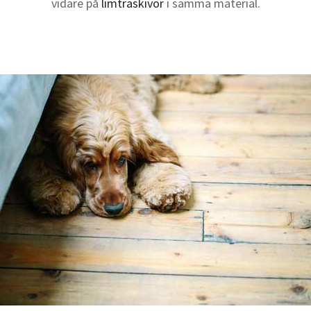
vidare på
limträskivor
i samma material.