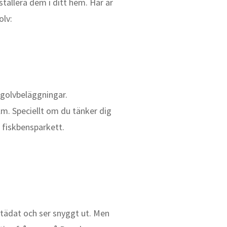
tallera dem i ditt hem. Här är
lv:
 golvbeläggningar.
olm. Speciellt om du tänker dig
 fiskbensparkett.
städat och ser snyggt ut. Men