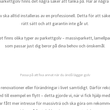
v parkettgolv finns det några saker att tänka på. Här är någ
 ska alltid installeras av en professionell. Detta för att säke
rätt sätt och att garantin inte går ut.
 Det finns olika typer av parkettgolv – massivparkett, lamellp
som passar just dig beror på dina behov och önskemål.
Passa på att fixa annat när du ändå lägger golv
a renovationer eller förändringar i livet samtidigt. Därför re
till exempel en flytt – detta gjorde vi, när vi fick hjälp me
r fått mer intresse för massivträ och ska göra om rekomme