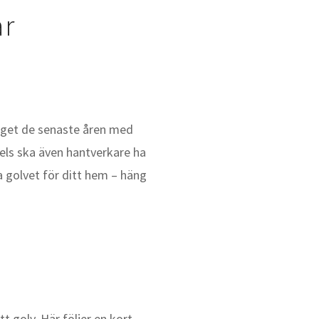
ar
 läget de senaste åren med
els ska även hantverkare ha
a golvet för ditt hem – häng
t golv. Här följer en kort