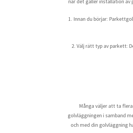
när det gäller installation a
1. Innan du börjar: Parkettgolv
2. Välj rätt typ av parkett:
Många väljer att ta fler
golvläggningen i samband med 
och med din golvläggning ha