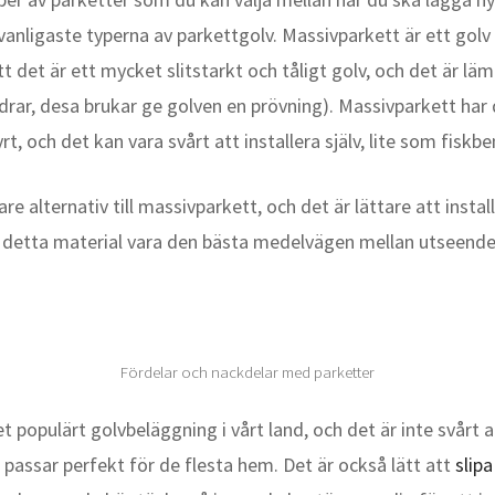
 vanligaste typerna av parkettgolv. Massivparkett är ett golv
tt det är ett mycket slitstarkt och tåligt golv, och det är lä
åldrar, desa brukar ge golven en prövning). Massivparkett har
t, och det kan vara svårt att installera själv, lite som fiskb
are alternativ till massivparkett, och det är lättare att instal
etta material vara den bästa medelvägen mellan utseende 
Fördelar och nackdelar med parketter
t populärt golvbeläggning i vårt land, och det är inte svårt a
 passar perfekt för de flesta hem. Det är också lätt att
slip