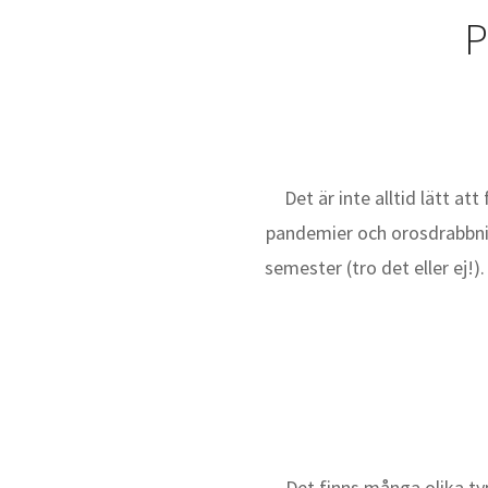
P
Det är inte alltid lätt a
pandemier och orosdrabbnin
semester (tro det eller ej!
Det finns många olika typ