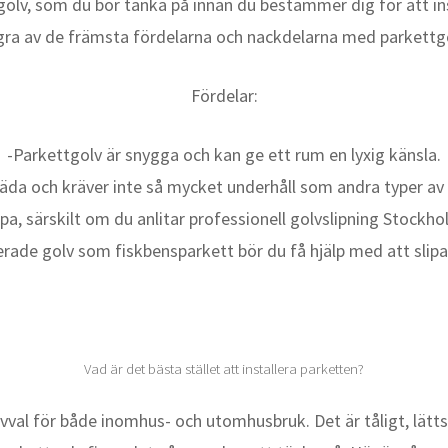
lv, som du bör tänka på innan du bestämmer dig för att ins
gra av de främsta fördelarna och nackdelarna med parkettgo
Fördelar:
-Parkettgolv är snygga och kan ge ett rum en lyxig känsla.
städa och kräver inte så mycket underhåll som andra typer av
ipa, särskilt om du anlitar professionell golvslipning Stockh
erade golv som fiskbensparkett bör du få hjälp med att slipa
Vad är det bästa stället att installera parketten?
lvval för både inomhus- och utomhusbruk. Det är tåligt, lätt