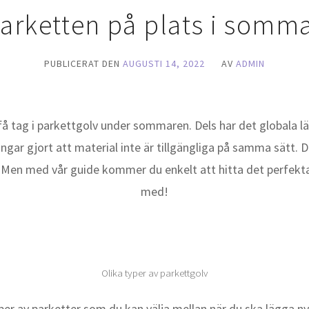
arketten på plats i somm
PUBLICERAT DEN
AUGUSTI 14, 2022
AV
ADMIN
tt få tag i parkettgolv under sommaren. Dels har det globala
gar gjort att material inte är tillgängliga på samma sätt. D
). Men med vår guide kommer du enkelt att hitta det perfekt
med!
Olika typer av parkettgolv
er av parketter som du kan välja mellan när du ska lägga nyt