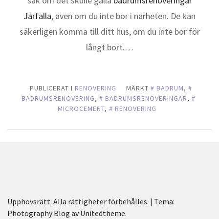
sak om det skulle gälla
badrumsrenoveringar
Järfälla
, även om du inte bor i närheten. De kan
säkerligen komma till ditt hus, om du inte bor för
långt bort.…
PUBLICERAT I
RENOVERING
MÄRKT
BADRUM
,
BADRUMSRENOVERING
,
BADRUMSRENOVERINGAR
,
MICROCEMENT
,
RENOVERING
Upphovsrätt. Alla rättigheter förbehålles.
|
Tema:
Photography Blog av
Unitedtheme
.